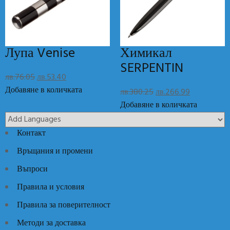
Reviews
There are no reviews yet.
Лупа Venise
Химикал
Add Review
SERPENTIN
Original
Текущата
лв.
76.05
лв.
53.40
Код:
SM270
Категории:
Луксозни идеи
,
Часовници
price
цена
Добавяне в количката
Original
Текущата
лв.
380.25
лв.
266.99
was:
е:
price
цена
Добавяне в количката
лв.76.05.
лв.53.40.
was:
е:
лв.380.25.
лв.266.99.
Контакт
Връщания и промени
Въпроси
Правила и условия
Правила за поверителност
Методи за доставка