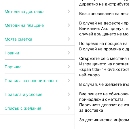
директно на дистрибуто
Методи за доставка
Възстановявания на деф
В случай на дефектен пр
Методи на плащане
Внимание: Ако продуктът
случай връщането не мо
Моята сметка
По време на процеса на
В случай на промяна с д
Новини
Свържете се с местния к
Изпращането на пратката
Поръчка
<span title="Η αντικατά
най-скоро
Правила за поверителност
В случай, че желаете въ
Вие пишете на обикновен
Правила и условия
принадлежи сметката.
Паричният депозит се из
Списък с желания
за доставка
За допълнителна информ