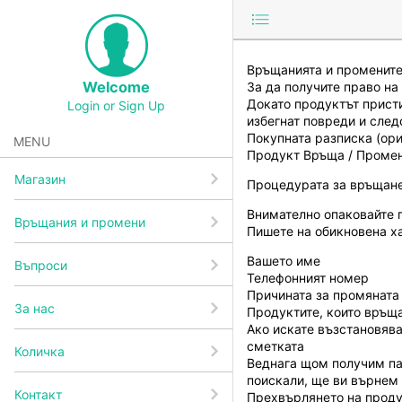
menu
person
Връщанията и промените 
Welcome
За да получите право на
Докато продуктът пристиг
Login or Sign Up
избегнат повреди и сле
Покупната разписка (ори
MENU
Продукт Връща / Проме
Mагазин
Процедурата за връщане 
Внимателно опаковайте п
Връщания и промени
Пишете на обикновена х
Вашето име
Въпроси
Телефонният номер
Причината за промяната
За нас
Продуктите, които връща
Ако искате възстановява
сметката
Количка
Веднага щом получим пак
поискали, ще ви върнем 
Контакт
Прехвърлянето на проду