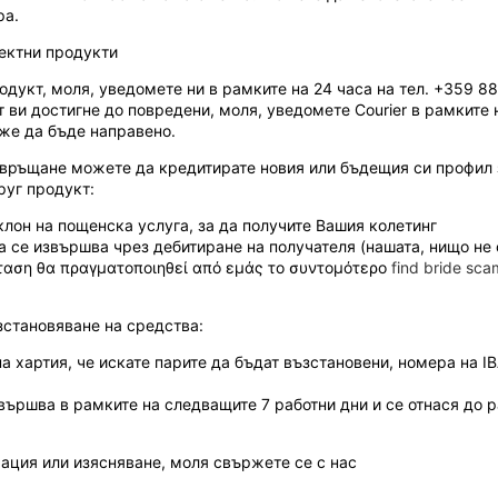
ра.
ектни продукти
одукт, моля, уведомете ни в рамките на 24 часа на тел. +359 8
 ви достигне до повредени, моля, уведомете Courier в рамките 
же да бъде направено.
 връщане можете да кредитирате новия или бъдещия си профил з
руг продукт:
лон на пощенска услуга, за да получите Вашия колетинг
 се извършва чрез дебитиране на получателя (нашата, нищо не 
σταση θα πραγματοποιηθεί από εμάς το συντομότερο
find bride sca
зстановяване на средства:
а хартия, че искате парите да бъдат възстановени, номера на I
вършва в рамките на следващите 7 работни дни и се отнася до р
ация или изясняване, моля свържете се с нас