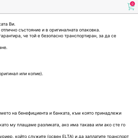
0
ата Ви.
 отлично състояние и в оригиналната опаковка.
гарантира, че той е безопасно транспортиран, за да се
ане.
оригинал или копие).
името на бенефициента и банката, към която принадлежи
ато му плащаме разликата, ако има такава или ако сте го
риер, който служите (освен ELTA) и да заплатите транспорт