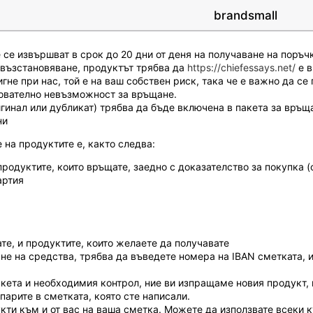
brandsmall
се извършват в срок до 20 дни от деня на получаване на поръчк
 възстановяване, продуктът трябва да
https://chiefessays.net/
е в
не при нас, той е на ваш собствен риск, така че е важно да се 
дователно невъзможност за връщане.
гинал или дубликат) трябва да бъде включена в пакета за връщ
ни
на продуктите е, както следва:
родуктите, които връщате, заедно с доказателство за покупка (
артия
те, и продуктите, които желаете да получавате
не на средства, трябва да въведете номера на IBAN сметката, 
ета и необходимия контрол, ние ви изпращаме новия продукт, к
парите в сметката, която сте написали.
кти към и от вас на ваша сметка.
Можете да използвате всеки ку