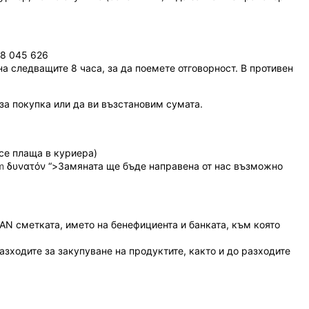
88 045 626
на следващите 8 часа, за да поемете отговорност.
В противен
а покупка или да ви възстановим сумата.
се плаща в куриера)
m
δυνατόν “>Замяната ще бъде направена от нас възможно
BAN сметката, името на бенефициента и банката, към която
азходите за закупуване на продуктите, както и до разходите