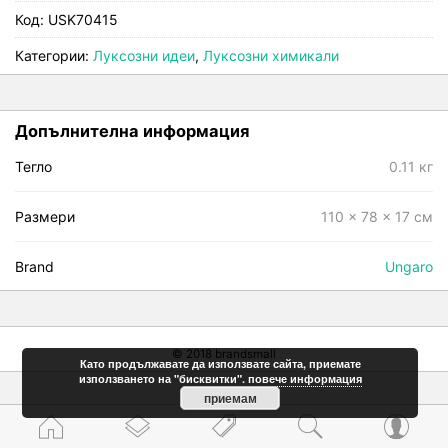
Код:
USK70415
Категории:
Луксозни идеи
,
Луксозни химикали
Допълнителна информация
Тегло
0.11 кг
Размери
110 × 78 × 17 см
Brand
Ungaro
© 2018 brandsmall
Като продължавате да използвате сайта, приемате
използването на "бисквитки".
повече информация
приемам
home
layers
tags
search
person