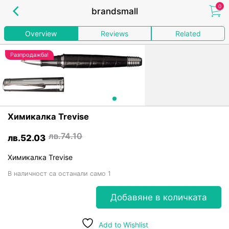
0
chevron_left
brandsmall
Overview
Reviews
Related
Разпродажба!
Химикалка Trevise
лв.
74.10
Original
Текущата
лв.
52.03
price
цена
was:
е:
Химикалка Trevise
лв.74.10.
лв.52.03.
В наличност са останали само 1
Добавяне в количката
Alternative:
Add to Wishlist