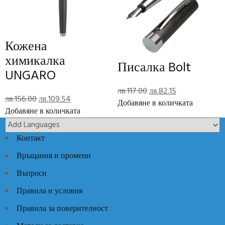
Отзиви (0)
Reviews
Кожена
There are no reviews yet.
химикалка
Писалка Bolt
UNGARO
Add Review
Original
Текущата
лв.
117.00
лв.
82.15
Original
Текущата
лв.
156.00
лв.
109.54
price
цена
Добавяне в количката
Код:
SC9404
Категории:
Луксозни идеи
,
Луксозни кожени
price
цена
Добавяне в количката
was:
е:
изделия
was:
е:
лв.117.00.
лв.82.15.
лв.156.00.
лв.109.54.
Контакт
Връщания и промени
Въпроси
Правила и условия
Правила за поверителност