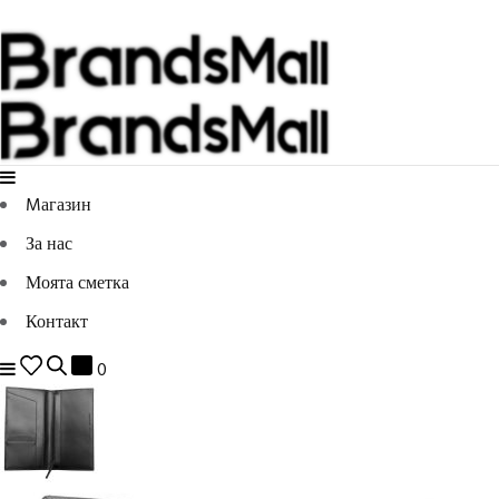
Mагазин
За нас
Моята сметка
Контакт
0