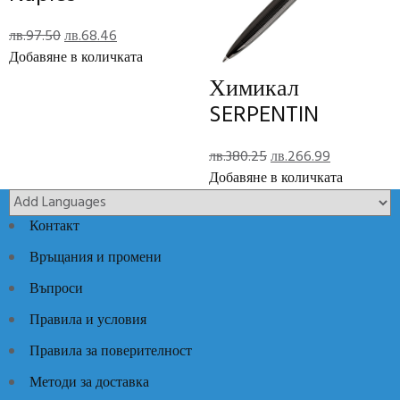
Отзиви (0)
Original
Текущата
лв.
97.50
лв.
68.46
Reviews
price
цена
Добавяне в количката
was:
е:
Химикал
лв.97.50.
лв.68.46.
There are no reviews yet.
SERPENTIN
Add Review
Original
Текущата
лв.
380.25
лв.
266.99
price
цена
Добавяне в количката
Код:
SC9319
Категории:
Луксозни идеи
,
Луксозни кожени
was:
е:
изделия
лв.380.25.
лв.266.99.
Контакт
Връщания и промени
Въпроси
Правила и условия
Правила за поверителност
Методи за доставка