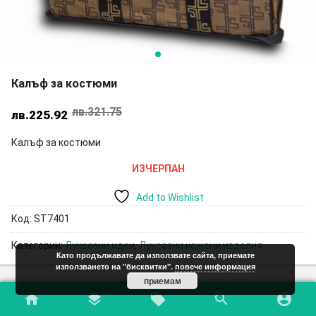
Калъф за костюми
лв.
321.75
Original
Текущата
лв.
225.92
price
цена
Калъф за костюми
was:
е:
лв.321.75.
лв.225.92.
ИЗЧЕРПАН
Add to Wishlist
Код:
ST7401
Категории:
Луксозни идеи
,
Луксозни кожени изделия
Като продължавате да използвате сайта, приемате
използването на "бисквитки".
повече информация
приемам
home
layers
local_offer
search
account_circle
Допълнителна информация