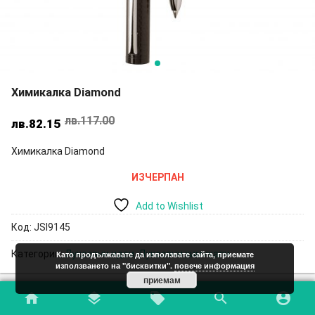
Химикалка Diamond
лв.
117.00
Original
Текущата
лв.
82.15
price
цена
Химикалка Diamond
was:
е:
лв.117.00.
лв.82.15.
ИЗЧЕРПАН
Add to Wishlist
Код:
JSI9145
Категории:
Луксозни идеи
,
Луксозни химикали
Като продължавате да използвате сайта, приемате
използването на "бисквитки".
повече информация
приемам
home
layers
local_offer
search
account_circle
Допълнителна информация