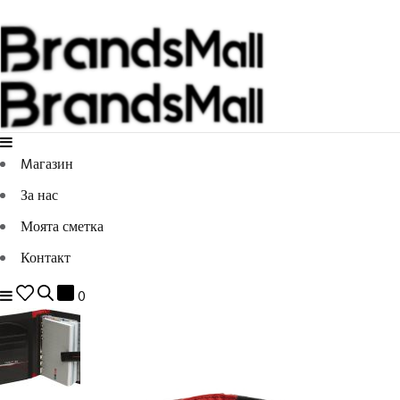
Mагазин
За нас
Моята сметка
Контакт
0