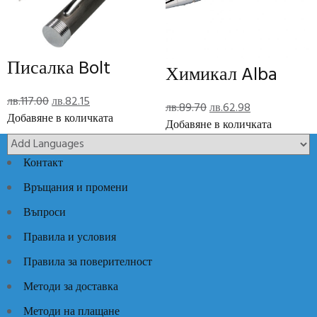
Reviews
There are no reviews yet.
Писалка Bolt
Химикал Alba
Add Review
Original
Текущата
лв.
117.00
лв.
82.15
Original
Текущата
лв.
89.70
лв.
62.98
price
цена
Добавяне в количката
price
цена
Добавяне в количката
Код:
NLO816
Категории:
Луксозни идеи
,
Луксозни кожени
was:
е:
was:
е:
изделия
лв.117.00.
лв.82.15.
лв.89.70.
лв.62.98.
Контакт
Връщания и промени
Въпроси
Правила и условия
Правила за поверителност
Методи за доставка
Методи на плащане