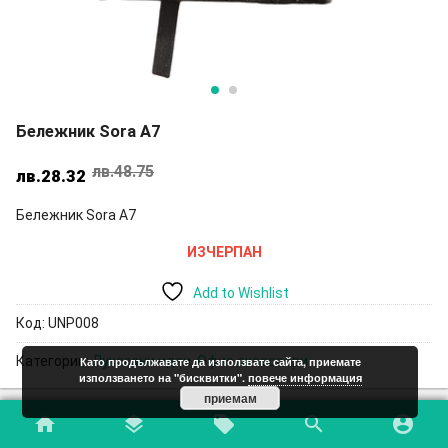
Бележник Sora A7
лв.
48.75
Original
Текущата
лв.
28.32
price
цена
Бележник Sora A7
was:
е:
лв.48.75.
лв.28.32.
ИЗЧЕРПАН
Add to Wishlist
Код:
UNP008
Категории:
Луксозни идеи
,
Офис аксесоари
Като продължавате да използвате сайта, приемате
използването на "бисквитки".
повече информация
приемам
home
layers
local_offer
search
account_circle
Допълнителна информация