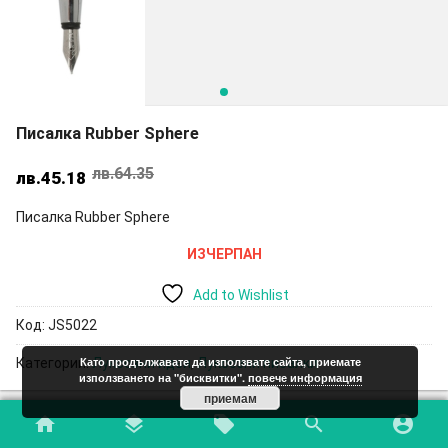
Писалка Rubber Sphere
лв.
64.35
Original
Текущата
лв.
45.18
price
цена
Писалка Rubber Sphere
was:
е:
лв.64.35.
лв.45.18.
ИЗЧЕРПАН
Add to Wishlist
Код:
JS5022
Като продължавате да използвате сайта, приемате
Категории:
Луксозни идеи
,
Луксозни писалки
използването на "бисквитки".
повече информация
приемам
home
layers
local_offer
search
account_circle