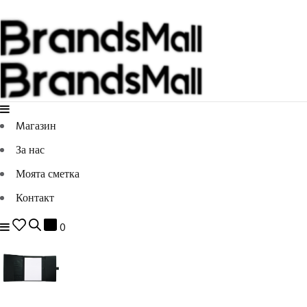
Mагазин
За нас
Моята сметка
Контакт
0