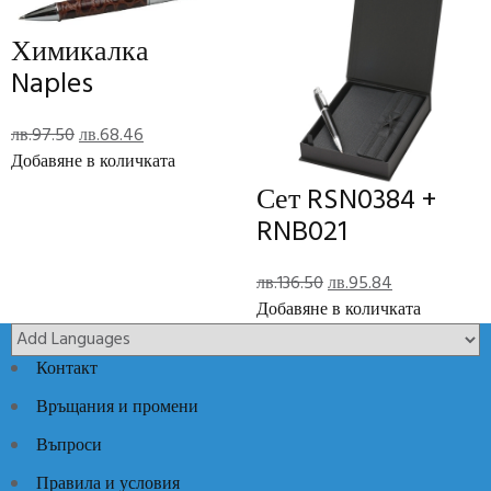
Jean-Louis Scherrer
Brand
Химикалка
Naples
Отзиви (0)
Reviews
Original
Текущата
лв.
97.50
лв.
68.46
price
цена
Добавяне в количката
was:
е:
Сет RSN0384 +
There are no reviews yet.
лв.97.50.
лв.68.46.
RNB021
Add Review
Original
Текущата
лв.
136.50
лв.
95.84
price
цена
Добавяне в количката
Код:
SDF801
Категории:
Луксозни идеи
,
Луксозни кожени
was:
е:
изделия
лв.136.50.
лв.95.84.
Контакт
Връщания и промени
Въпроси
Правила и условия