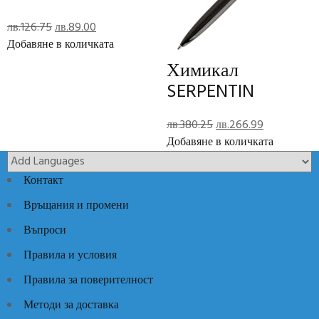
Отзиви (0)
Original
Текущата
лв.
126.75
лв.
89.00
Reviews
price
цена
Добавяне в количката
was:
е:
Химикал
лв.126.75.
лв.89.00.
There are no reviews yet.
SERPENTIN
Add Review
Original
Текущата
лв.
380.25
лв.
266.99
price
цена
Добавяне в количката
Код:
SAC720
Категории:
Луксозни идеи
,
Луксозни Мъжки
was:
е:
Аксесоари
лв.380.25.
лв.266.99.
Контакт
Връщания и промени
Въпроси
Правила и условия
Правила за поверителност
Методи за доставка