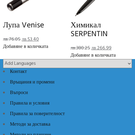
Отзиви (0)
Reviews
Лупа Venise
Химикал
There are no reviews yet.
SERPENTIN
Original
Текущата
Add Review
лв.
76.05
лв.
53.40
price
цена
Добавяне в количката
Original
Текущата
лв.
380.25
лв.
266.99
was:
е:
price
цена
Добавяне в количката
Код:
JS4254
Категории:
Луксозни идеи
,
Луксозни химикалки
лв.76.05.
лв.53.40.
was:
е:
лв.380.25.
лв.266.99.
Контакт
Връщания и промени
Въпроси
Правила и условия
Правила за поверителност
Методи за доставка
Методи на плащане