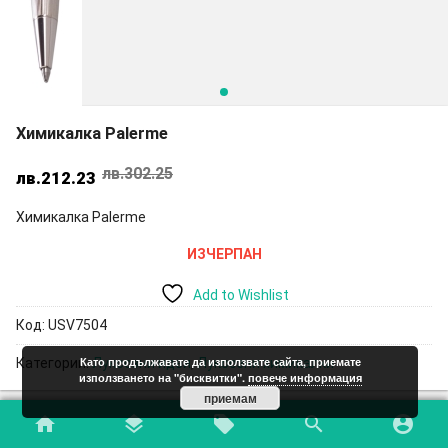
Химикалка Palerme
лв.
302.25
Original
Текущата
лв.
212.23
price
цена
Химикалка Palerme
was:
е:
лв.302.25.
лв.212.23.
ИЗЧЕРПАН
Add to Wishlist
Код:
USV7504
Като продължавате да използвате сайта, приемате
Категории:
Луксозни идеи
,
Луксозни химикалки
използването на "бисквитки".
повече информация
приемам
home
layers
local_offer
search
account_circle