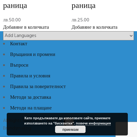
Reviews
раница
раница
There are no reviews yet.
лв.
50.00
лв.
25.00
Add Review
Добавяне в количката
Добавяне в количката
Контакт
Код:
444650
Категории:
Раници
,
Ученически пособия
Връщания и промени
Въпроси
Правила и условия
Правила за поверителност
Методи за доставка
Методи на плащане
Като продължавате да използвате сайта, приемате
All Rights Reserved / Всички права запазени © 2017 -
използването на "бисквитки".
повече информация
Brandsmall.bg
приемам