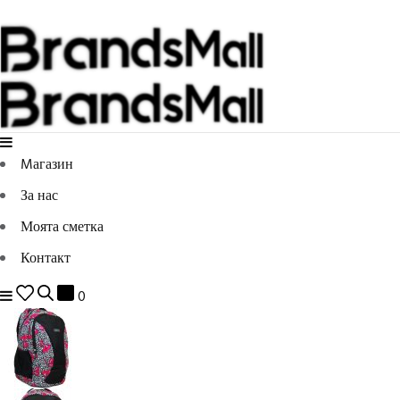
Mагазин
За нас
Моята сметка
Контакт
0