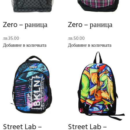
за
Добавяне в количката
Zero
Alternative:
Add to Wishlist
-
Zero – раница
Zero – раница
раница
Long Description
лв.
35.00
лв.
50.00
Добавяне в количката
Добавяне в количката
Description
Zero – раница
Допълнителна информация
Тегло
0.6 кг
Размери
31 × 17 × 47 см
Zero
Brand
Отзиви (0)
Street Lab –
Street Lab –