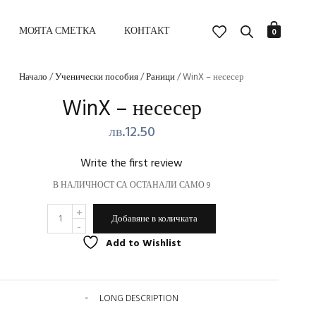
МОЯТА СМЕТКА
КОНТАКТ
0
Начало
/
Ученически пособия
/
Раници
/ WinX – несесер
WinX – несесер
лв.
12.50
Write the first review
В НАЛИЧНОСТ СА ОСТАНАЛИ САМО 9
КОЛИЧЕСТВО
ALTERNATIVE:
ЗА
Добавяне в количката
WINX
-
Add to Wishlist
НЕСЕСЕР
LONG DESCRIPTION