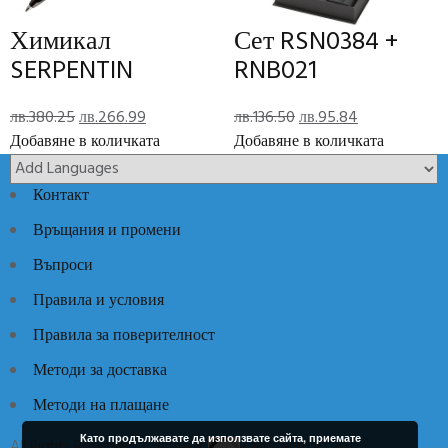
Reviews
Химикал
Сет RSN0384 +
There are no reviews yet.
SERPENTIN
RNB021
Add Review
Original
Текущата
Original
Текущата
лв.
380.25
лв.
266.99
лв.
136.50
лв.
95.84
price
цена
price
цена
Добавяне в количката
Добавяне в количката
was:
е:
was:
е:
Код:
SP7430
Категории:
Луксозни идеи
,
Чадъри
лв.380.25.
лв.266.99.
лв.136.50.
лв.95.84.
Контакт
Връщания и промени
Въпроси
Правила и условия
Правила за поверителност
Методи за доставка
Методи на плащане
Като продължавате да използвате сайта, приемате
All Rights Reserved / Всички права запазени © 2017 -