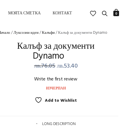
МОЯТА СМЕТКА
КОНТАКТ
0
Начало
/
Луксозни идеи
/
Калъфи
/ Калъф за документи Dynamo
Калъф за документи
Dynamo
Original
Текущата
лв.
76.05
лв.
53.40
price
цена
Write the first review
was:
е:
ИЗЧЕРПАН
лв.76.05.
лв.53.40.
Add to Wishlist
LONG DESCRIPTION