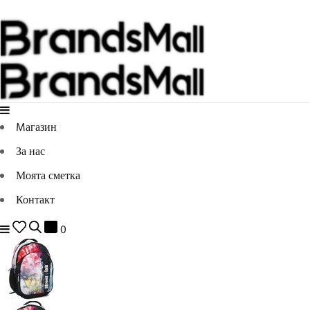
Mагазин
За нас
Моята сметка
Контакт
0