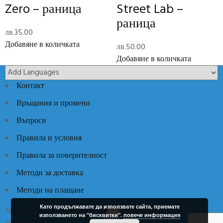
Reviews
Zero – раница
Street Lab –
раница
There are no reviews yet.
лв.
35.00
Add Review
Добавяне в количката
лв.
50.00
Добавяне в количката
Код:
1665-6508
Категории:
Раници
,
Ученически пособия
Контакт
Връщания и промени
Въпроси
Правила и условия
Правила за поверителност
Методи за доставка
Методи на плащане
Като продължавате да използвате сайта, приемате
All Rights Reserved / Всички права запазени © 2017 -
използването на "бисквитки".
повече информация