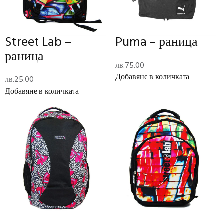
за
Добавяне в количката
Street
Alternative:
Add to Wishlist
Lab
Street Lab –
Puma – раница
-
Long Description
раница
раница
лв.
75.00
Добавяне в количката
лв.
25.00
Description
Добавяне в количката
Street Lab – раница
Допълнителна информация
Тегло
0.8 кг
Размери
22 × 31 × 44 см
Street Lab
Brand
Отзиви (0)