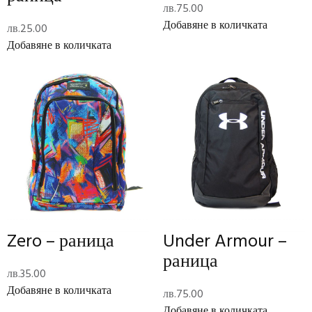
лв.
75.00
Добавяне в количката
лв.
25.00
Description
Добавяне в количката
Star Wars – чанта
Допълнителна информация
Тегло
0.2 кг
Размери
7 × 35 × 26 см
Отзиви (0)
Reviews
There are no reviews yet.
Zero – раница
Under Armour –
раница
Add Review
лв.
35.00
Добавяне в количката
лв.
75.00
Код:
1799PUA-59927
Категории:
Раници
,
Ученически пособия
Добавяне в количката