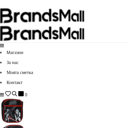
Mагазин
За нас
Моята сметка
Контакт
0