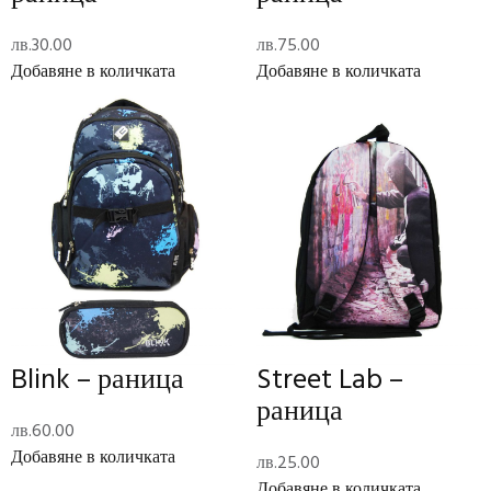
лв.
30.00
лв.
75.00
Description
Добавяне в количката
Добавяне в количката
Spiderman – раница
Допълнителна информация
Тегло
0.22 кг
Размери
28 × 23 × 8 см
Отзиви (0)
Reviews
There are no reviews yet.
Blink – раница
Street Lab –
раница
Add Review
лв.
60.00
Добавяне в количката
лв.
25.00
Код:
561108E
Категории:
Раници
,
Ученически пособия
Добавяне в количката