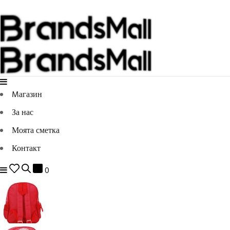
Mагазин
За нас
Моята сметка
Контакт
0