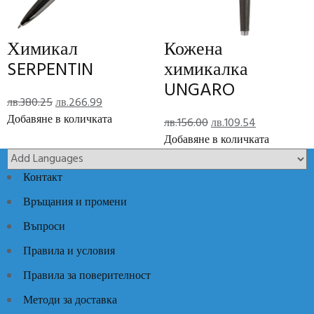
Отзиви (0)
Reviews
Химикал
Кожена
SERPENTIN
химикалка
There are no reviews yet.
UNGARO
Original
Текущата
лв.
380.25
лв.
266.99
Add Review
price
цена
Добавяне в количката
Original
Текущата
лв.
156.00
лв.
109.54
was:
е:
price
цена
Добавяне в количката
лв.380.25.
лв.266.99.
Код:
SP5190MW
Категории:
Луксозни идеи
,
Луксозни кожени
was:
е:
изделия
лв.156.00.
лв.109.54.
Контакт
Връщания и промени
Въпроси
Правила и условия
Правила за поверителност
Методи за доставка