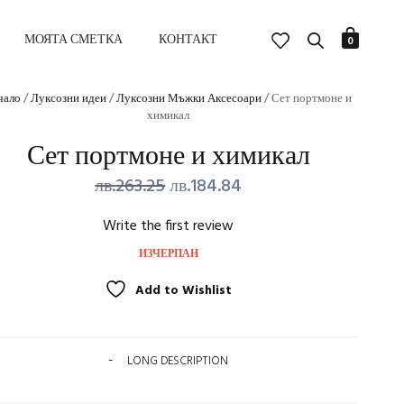
МОЯТА СМЕТКА
КОНТАКТ
0
чало
/
Луксозни идеи
/
Луксозни Мъжки Аксесоари
/ Сет портмоне и
химикал
Сет портмоне и химикал
Original
Текущата
лв.
263.25
лв.
184.84
price
цена
Write the first review
was:
е:
ИЗЧЕРПАН
лв.263.25.
лв.184.84.
Add to Wishlist
LONG DESCRIPTION