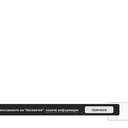
приемам
зползването на "бисквитки".
повече информация