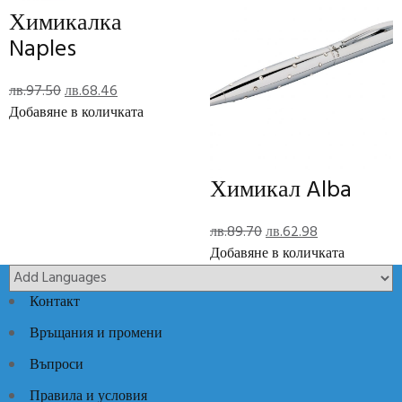
Допълнителна информация
Химикалка
Тегло
0.35 кг
Naples
Размери
137 × 14 см
Nina Ricci
Brand
Original
Текущата
лв.
97.50
лв.
68.46
price
цена
Добавяне в количката
was:
е:
Отзиви (0)
лв.97.50.
лв.68.46.
Reviews
Химикал Alba
There are no reviews yet.
Original
Текущата
лв.
89.70
лв.
62.98
Add Review
price
цена
Добавяне в количката
was:
е:
лв.89.70.
лв.62.98.
Контакт
Код:
RPHK019
Категории:
Луксозни аксесоари- жени
,
Луксозни
идеи
Връщания и промени
Въпроси
Правила и условия