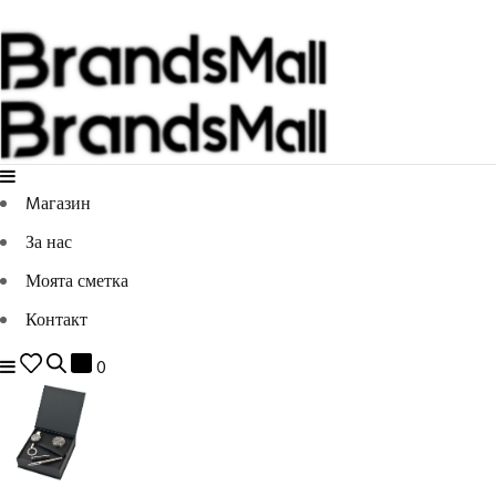
Mагазин
За нас
Моята сметка
Контакт
0