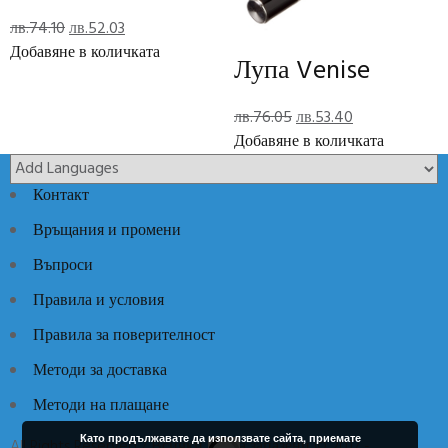
Brand
Original
Текущата
лв.
74.10
лв.
52.03
price
цена
Добавяне в количката
Лупа Venise
Отзиви (0)
was:
е:
Reviews
лв.74.10.
лв.52.03.
Original
Текущата
лв.
76.05
лв.
53.40
price
цена
Добавяне в количката
There are no reviews yet.
was:
е:
лв.76.05.
лв.53.40.
Add Review
Контакт
Връщания и промени
Код:
JPCFM822
Категории:
Луксозни идеи
,
Луксозни Мъжки
Въпроси
Аксесоари
Правила и условия
Правила за поверителност
Методи за доставка
Методи на плащане
Като продължавате да използвате сайта, приемате
All Rights Reserved / Всички права запазени © 2017 -