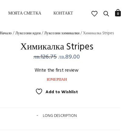
МОЯТА СМЕТКА
КОНТАКТ
0
Начало
/
Луксозни идеи
/
Луксозни химикалки
/ Химикалка Stripes
Химикалка Stripes
Original
Текущата
лв.
126.75
лв.
89.00
price
цена
Write the first review
was:
е:
ИЗЧЕРПАН
лв.126.75.
лв.89.00.
Add to Wishlist
LONG DESCRIPTION