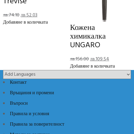
Trevise
Отзиви (0)
Original
Текущата
лв.
74.10
лв.
52.03
Reviews
price
цена
Добавяне в количката
Кожена
was:
е:
There are no reviews yet.
химикалка
лв.74.10.
лв.52.03.
UNGARO
Add Review
Original
Текущата
лв.
156.00
лв.
109.54
Код:
FSN7415
Категории:
Луксозни идеи
,
Луксозни химикали
price
цена
Добавяне в количката
was:
е:
лв.156.00.
лв.109.54.
Контакт
Връщания и промени
Въпроси
Правила и условия
Правила за поверителност