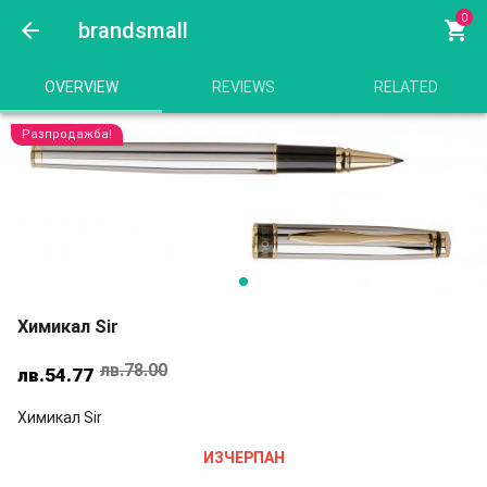
0
arrow_back
brandsmall
shopping_cart
OVERVIEW
REVIEWS
RELATED
Разпродажба!
Химикал Sir
лв.
78.00
Original
Текущата
лв.
54.77
price
цена
Химикал Sir
was:
е:
лв.78.00.
лв.54.77.
ИЗЧЕРПАН