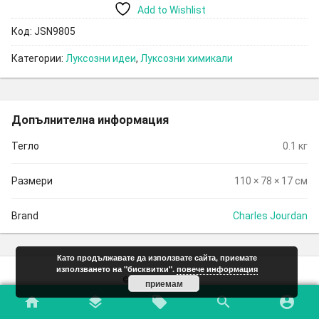
Add to Wishlist
Код:
JSN9805
Категории:
Луксозни идеи
,
Луксозни химикали
Допълнителна информация
Тегло
0.1 кг
Размери
110 × 78 × 17 см
Brand
Charles Jourdan
Като продължавате да използвате сайта, приемате
използването на "бисквитки".
повече информация
© 2018 brandsmall
приемам
home
layers
local_offer
search
account_circle