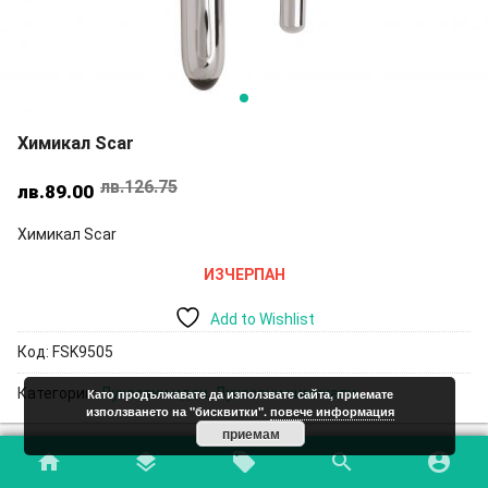
Химикал Scar
лв.
126.75
Original
Текущата
лв.
89.00
price
цена
Химикал Scar
was:
е:
лв.126.75.
лв.89.00.
ИЗЧЕРПАН
Add to Wishlist
Код:
FSK9505
Категории:
Луксозни идеи
,
Луксозни химикали
Като продължавате да използвате сайта, приемате
използването на "бисквитки".
повече информация
приемам
home
layers
local_offer
search
account_circle
Допълнителна информация