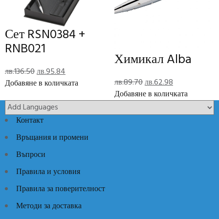
Отзиви (0)
Reviews
Сет RSN0384 +
There are no reviews yet.
RNB021
Химикал Alba
Add Review
Original
Текущата
лв.
136.50
лв.
95.84
Original
Текущата
лв.
89.70
лв.
62.98
price
цена
Добавяне в количката
price
цена
Добавяне в количката
was:
е:
Код:
SA7116
Категории:
Луксозни идеи
,
Луксозни Мъжки
was:
е:
лв.136.50.
лв.95.84.
Аксесоари
лв.89.70.
лв.62.98.
Контакт
Връщания и промени
Въпроси
Правила и условия
Правила за поверителност
Методи за доставка