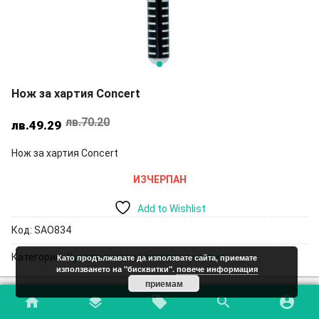
Нож за хартия Concert
лв.
70.20
Original
Текущата
лв.
49.29
price
цена
Нож за хартия Concert
was:
е:
лв.70.20.
лв.49.29.
ИЗЧЕРПАН
Add to Wishlist
Код:
SAO834
Категории:
Луксозни идеи
,
Ножове за хартия
Като продължавате да използвате сайта, приемате
използването на "бисквитки".
повече информация
приемам
home
layers
local_offer
search
account_circle
Допълнителна информация