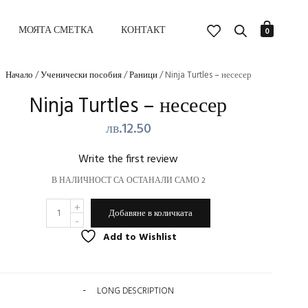
МОЯТА СМЕТКА
КОНТАКТ
0
Начало
/
Ученически пособия
/
Раници
/ Ninja Turtles – несесер
Ninja Turtles – несесер
лв.
12.50
Write the first review
В НАЛИЧНОСТ СА ОСТАНАЛИ САМО 2
КОЛИЧЕСТВО
ALTERNATIVE:
ЗА
Добавяне в количката
NINJA
TURTLES
Add to Wishlist
-
НЕСЕСЕР
LONG DESCRIPTION