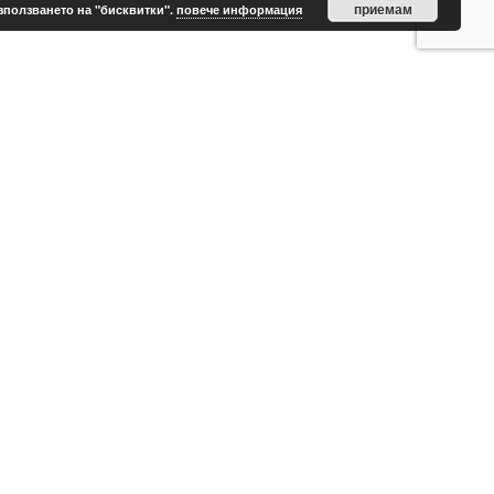
приемам
зползването на "бисквитки".
повече информация