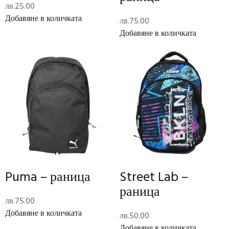
лв.
25.00
Добавяне в количката
лв.
75.00
Description
Добавяне в количката
Minnie – чанта
Допълнителна информация
Тегло
0.31 кг
Размери
9 × 25 × 21 см
Отзиви (0)
Reviews
There are no reviews yet.
Puma – раница
Street Lab –
раница
Add Review
лв.
75.00
Добавяне в количката
лв.
50.00
Код:
428703PU
Категории:
Раници
,
Ученически пособия
Добавяне в количката