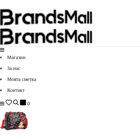
Mагазин
За нас
Моята сметка
Контакт
0