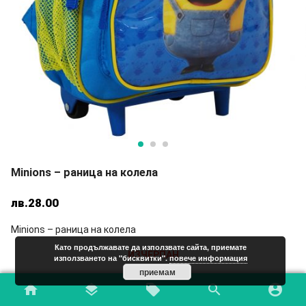
Minions – раница на колела
лв.
28.00
Minions – раница на колела
Като продължавате да използвате сайта, приемате
ИЗЧЕРПАН
използването на "бисквитки".
повече информация
приемам
Add to Wishlist
home
layers
local_offer
search
account_circle
Код:
7315056C28