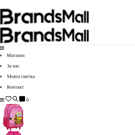
Mагазин
За нас
Моята сметка
Контакт
0