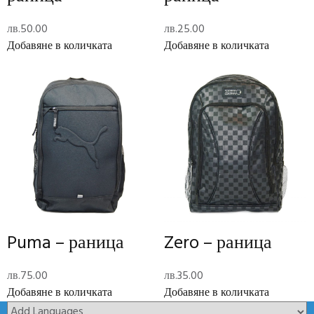
Long Description
на
колелца
лв.
50.00
лв.
25.00
Добавяне в количката
Добавяне в количката
Description
Minions – раница на колелца
Допълнителна информация
Тегло
0.55 кг
Размери
10 × 29 × 23 см
Отзиви (0)
Reviews
Puma – раница
Zero – раница
There are no reviews yet.
лв.
75.00
лв.
35.00
Add Review
Добавяне в количката
Добавяне в количката