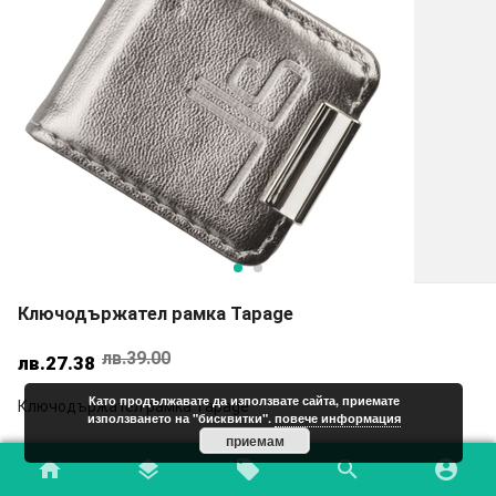
Ключодържател рамка Tapage
лв.
39.00
Original
Текущата
лв.
27.38
price
цена
Като продължавате да използвате сайта, приемате
Ключодържател рамка Tapage
was:
е:
използването на "бисквитки".
повече информация
лв.39.00.
лв.27.38.
приемам
ИЗЧЕРПАН
home
layers
local_offer
search
account_circle
Add to Wishlist