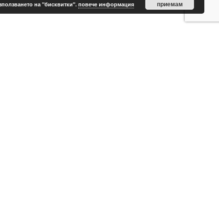
приемам
зползването на "бисквитки".
повече информация