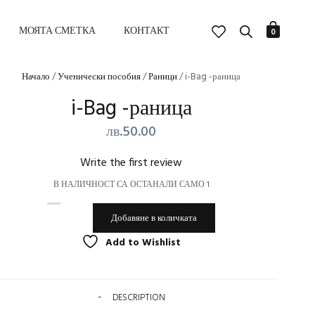
МОЯТА СМЕТКА
КОНТАКТ
0
Начало
/
Ученически пособия
/
Раници
/ i-Bag -раница
i-Bag -раница
лв.
50.00
Write the first review
В НАЛИЧНОСТ СА ОСТАНАЛИ САМО 1
КОЛИЧЕСТВО
ALTERNATIVE:
ЗА
Добавяне в количката
I-
BAG
Add to Wishlist
-РАНИЦА
DESCRIPTION