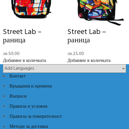
Тегло
0.75 кг
Размери
15 × 45 × 31 см
i-Bag
Brand
Street Lab –
Street Lab –
Отзиви (0)
раница
раница
Reviews
лв.
50.00
лв.
25.00
There are no reviews yet.
Добавяне в количката
Добавяне в количката
Add Review
Контакт
Връщания и промени
Код:
377665
Категории:
Раници
,
Ученически пособия
Въпроси
Правила и условия
Правила за поверителност
Методи за доставка