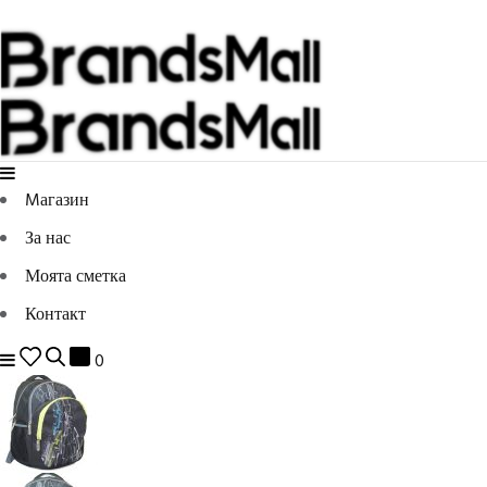
Mагазин
За нас
Моята сметка
Контакт
0