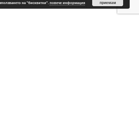
приемам
зползването на "бисквитки".
повече информация