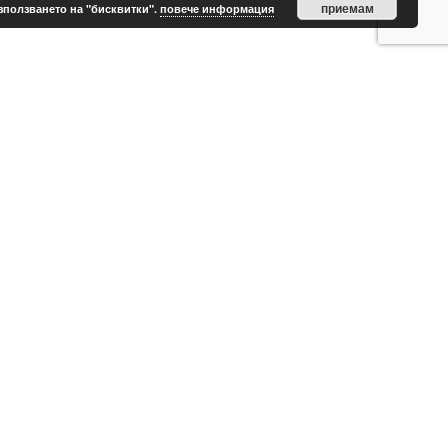
приемам
зползването на "бисквитки".
повече информация