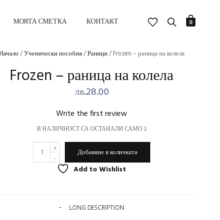
МОЯТА СМЕТКА
КОНТАКТ
0
Начало
/
Ученически пособия
/
Раници
/ Frozen – раница на колела
Frozen – раница на колела
лв.
28.00
Write the first review
В НАЛИЧНОСТ СА ОСТАНАЛИ САМО 2
КОЛИЧЕСТВО
ALTERNATIVE:
ЗА
Добавяне в количката
FROZEN
-
Add to Wishlist
РАНИЦА
НА
КОЛЕЛА
LONG DESCRIPTION