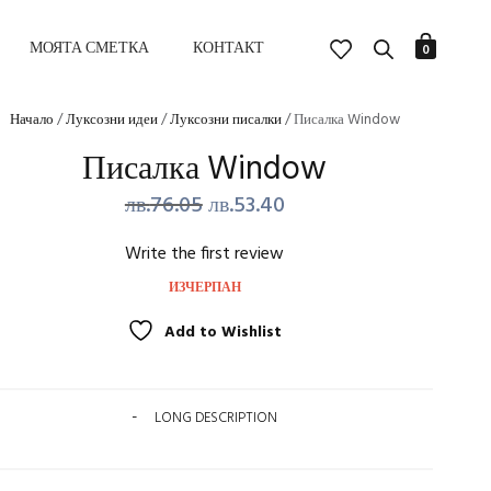
МОЯТА СМЕТКА
КОНТАКТ
0
Начало
/
Луксозни идеи
/
Луксозни писалки
/ Писалка Window
Писалка Window
Original
Текущата
лв.
76.05
лв.
53.40
price
цена
Write the first review
was:
е:
ИЗЧЕРПАН
лв.76.05.
лв.53.40.
Add to Wishlist
LONG DESCRIPTION