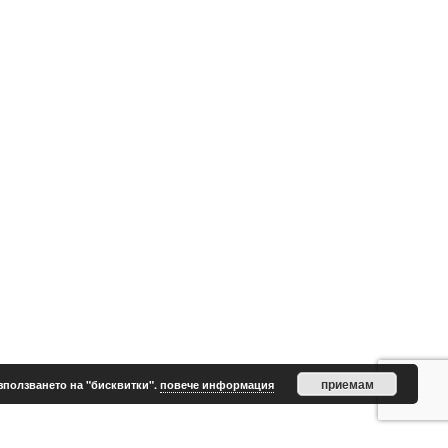
приемам
зползването на "бисквитки".
повече информация