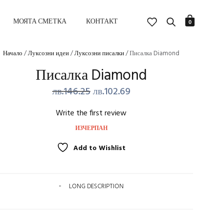
МОЯТА СМЕТКА
КОНТАКТ
0
Начало
/
Луксозни идеи
/
Луксозни писалки
/ Писалка Diamond
Писалка Diamond
Original
Текущата
лв.
146.25
лв.
102.69
price
цена
Write the first review
was:
е:
ИЗЧЕРПАН
лв.146.25.
лв.102.69.
Add to Wishlist
LONG DESCRIPTION