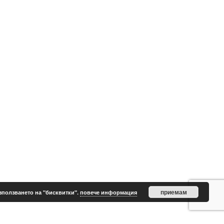
приемам
зползването на "бисквитки".
повече информация