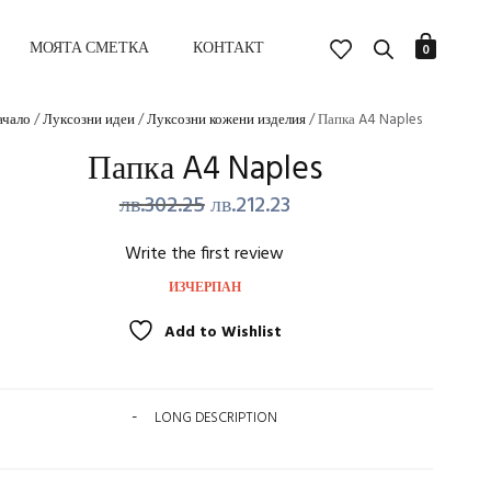
МОЯТА СМЕТКА
КОНТАКТ
0
ачало
/
Луксозни идеи
/
Луксозни кожени изделия
/ Папка A4 Naples
Папка A4 Naples
Original
Текущата
лв.
302.25
лв.
212.23
price
цена
Write the first review
was:
е:
ИЗЧЕРПАН
лв.302.25.
лв.212.23.
Add to Wishlist
LONG DESCRIPTION