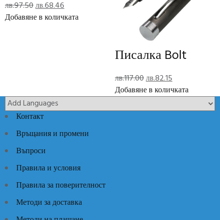
Original
Текущата
лв.
97.50
лв.
68.46
Отзиви (0)
price
цена
Добавяне в количката
Reviews
was:
е:
лв.97.50.
лв.68.46.
Писалка Bolt
There are no reviews yet.
Add Review
Original
Текущата
лв.
117.00
лв.
82.15
price
цена
Добавяне в количката
was:
е:
Код:
N3935
Категории:
Луксозни идеи
,
Луксозни кожени
лв.117.00.
лв.82.15.
Контакт
изделия
Връщания и промени
Въпроси
Правила и условия
Правила за поверителност
Методи за доставка
Методи на плащане