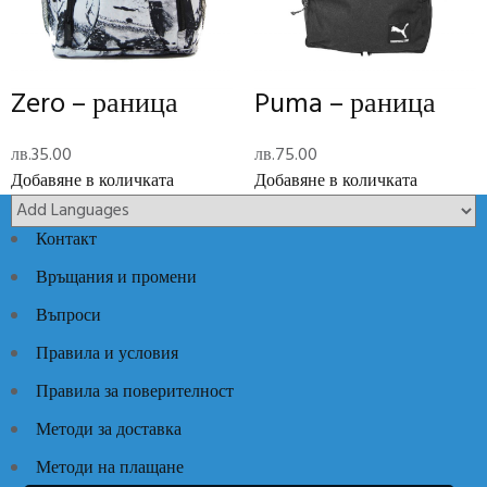
Decks
Brand
Отзиви (0)
Zero – раница
Puma – раница
Reviews
лв.
35.00
лв.
75.00
There are no reviews yet.
Добавяне в количката
Добавяне в количката
Add Review
Контакт
Връщания и промени
Код:
395552
Категории:
Раници
,
Ученически пособия
Въпроси
Правила и условия
Правила за поверителност
Методи за доставка
Методи на плащане