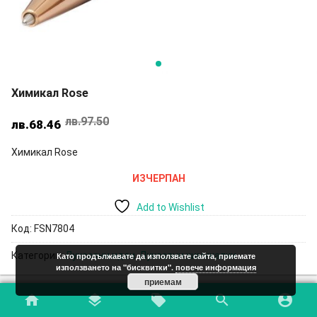
Химикал Rose
лв.
97.50
Original
Текущата
лв.
68.46
price
цена
Химикал Rose
was:
е:
лв.97.50.
лв.68.46.
ИЗЧЕРПАН
Add to Wishlist
Код:
FSN7804
Категории:
Луксозни идеи
,
Луксозни химикалки
Като продължавате да използвате сайта, приемате
използването на "бисквитки".
повече информация
приемам
home
layers
local_offer
search
account_circle
Допълнителна информация