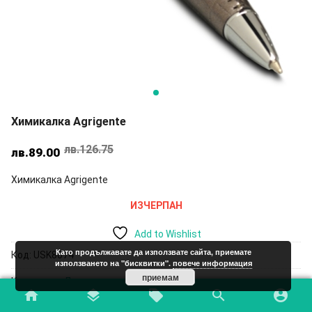
Химикалка Agrigente
лв.
126.75
Original
Текущата
лв.
89.00
price
цена
Химикалка Agrigente
was:
е:
лв.126.75.
лв.89.00.
ИЗЧЕРПАН
Add to Wishlist
Като продължавате да използвате сайта, приемате
Код:
USK8074
използването на "бисквитки".
повече информация
приемам
Категории:
Луксозни идеи
,
Луксозни химикалки
home
layers
local_offer
search
account_circle