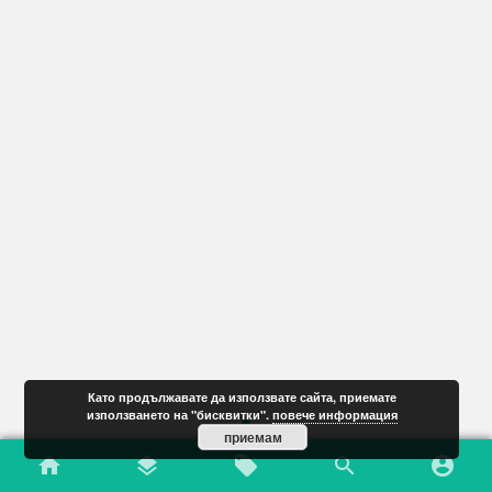
Като продължавате да използвате сайта, приемате
използването на "бисквитки".
повече информация
приемам
home
layers
local_offer
search
account_circle
New Arrivals