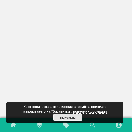
Като продължавате да използвате сайта, приемате
използването на "бисквитки".
повече информация
приемам
home
layers
local_offer
search
account_circle
New Arrivals